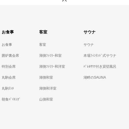
お食事
客室
サウナ
お食事
客室
サウナ
囲炉裏会席
湖側ﾌｧﾐﾘｰ和室
本場ﾌｨﾝﾗﾝﾄﾞ式サウナ
特別会席
湖側ﾌｧﾐﾘｰ和洋室
ﾊﾞﾚﾙｻｳﾅ付き貸切風呂
丸駒会席
湖側和室
湖畔のSAUNA
丸駒ﾗﾝﾁ
湖側和洋室
朝食ﾊﾞｲｷﾝｸﾞ
山側和室