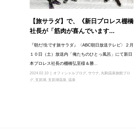
【旅サラダ】で、《新日プロレス棚橋
社長が「筋肉が喜んでいます...
『朝だ!生です旅サラダ』〈ABC朝日放送テレビ〉２月
１０日（土）放送内「俺たちのひとっ風呂」にて新日
本プロレス社長の棚橋弘至様＆勝...
2024.02.10
オフィシャルブログ
,
サウナ
,
丸駒温泉旅館ブロ
グ
,
支笏湖
,
支笏湖温泉
,
温泉