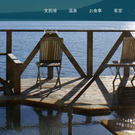
支笏湖
温泉
お食事
客室
English