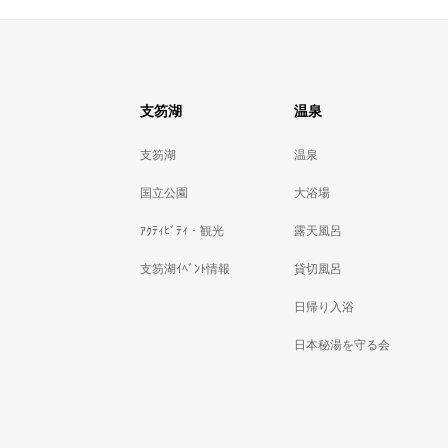
支笏湖
温泉
支笏湖
温泉
国立公園
大浴場
ｱｸﾃｨﾋﾞﾃｨ・観光
露天風呂
支笏湖ｲﾍﾞﾝﾄ情報
貸切風呂
日帰り入浴
日本秘湯を守る会