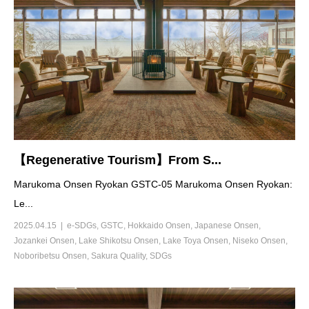
【Regenerative Tourism】From S...
Marukoma Onsen Ryokan GSTC-05 Marukoma Onsen Ryokan:
Le...
2025.04.15
e-SDGs
,
GSTC
,
Hokkaido Onsen
,
Japanese Onsen
,
Jozankei Onsen
,
Lake Shikotsu Onsen
,
Lake Toya Onsen
,
Niseko Onsen
,
Noboribetsu Onsen
,
Sakura Quality
,
SDGs