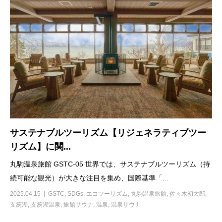
サステナブルツーリズム【リジェネラティブツー
リズム】に関...
丸駒温泉旅館 GSTC-05 世界では、サステナブルツーリズム（持
続可能な観光）が大きな注目を集め、国際基準「...
2025.04.15
GSTC
,
SDGs
,
エコツーリズム
,
丸駒温泉旅館
,
佐々木初太郎
,
支笏湖
,
支笏湖温泉
,
旅館サウナ
,
温泉
,
温泉サウナ