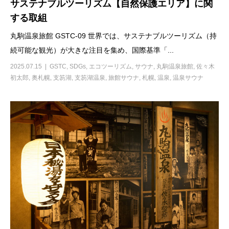
サステナブルツーリズム【自然保護エリア】に関
する取組
丸駒温泉旅館 GSTC-09 世界では、サステナブルツーリズム（持
続可能な観光）が大きな注目を集め、国際基準「...
2025.07.15
GSTC
,
SDGs
,
エコツーリズム
,
サウナ
,
丸駒温泉旅館
,
佐々木
初太郎
,
奥札幌
,
支笏湖
,
支笏湖温泉
,
旅館サウナ
,
札幌
,
温泉
,
温泉サウナ