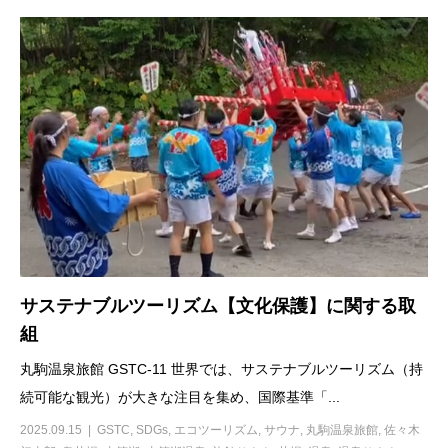
サステナブルツーリズム【文化保護】に関する取
組
丸駒温泉旅館 GSTC-11 世界では、サステナブルツーリズム（持
続可能な観光）が大きな注目を集め、国際基準「...
2025.09.15
GSTC
,
SDGs
,
エコツーリズム
,
サウナ
,
丸駒温泉旅館
,
佐々木