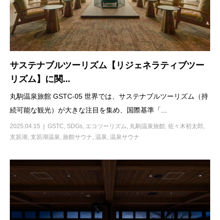
サステナブルツーリズム【リジェネラティブツー
リズム】に関...
丸駒温泉旅館 GSTC-05 世界では、サステナブルツーリズム（持
続可能な観光）が大きな注目を集め、国際基準「...
2025.04.15
GSTC
,
SDGs
,
エコツーリズム
,
丸駒温泉旅館
,
佐々木初太郎
,
支笏湖
,
支笏湖温泉
,
旅館サウナ
,
温泉
,
温泉サウナ