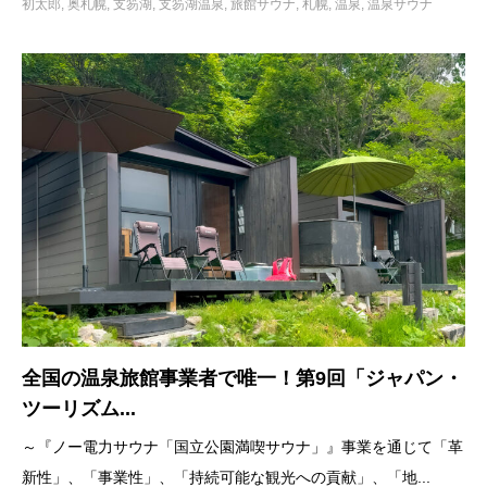
初太郎
,
奥札幌
,
支笏湖
,
支笏湖温泉
,
旅館サウナ
,
札幌
,
温泉
,
温泉サウナ
全国の温泉旅館事業者で唯一！第9回「ジャパン・
ツーリズム...
～『ノー電力サウナ「国立公園満喫サウナ」』事業を通じて「革
新性」、「事業性」、「持続可能な観光への貢献」、「地...