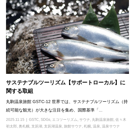
サステナブルツーリズム【サポートローカル】に
関する取組
丸駒温泉旅館 GSTC-12 世界では、サステナブルツーリズム（持
続可能な観光）が大きな注目を集め、国際基準「...
2025.11.15
GSTC
,
SDGs
,
エコツーリズム
,
サウナ
,
丸駒温泉旅館
,
佐々木
初太郎
,
奥札幌
,
支笏湖
,
支笏湖温泉
,
旅館サウナ
,
札幌
,
温泉
,
温泉サウナ