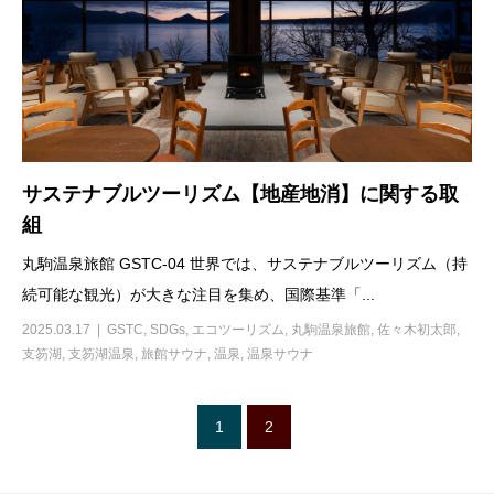
サステナブルツーリズム【地産地消】に関する取
組
丸駒温泉旅館 GSTC-04 世界では、サステナブルツーリズム（持
続可能な観光）が大きな注目を集め、国際基準「...
2025.03.17
GSTC
,
SDGs
,
エコツーリズム
,
丸駒温泉旅館
,
佐々木初太郎
,
支笏湖
,
支笏湖温泉
,
旅館サウナ
,
温泉
,
温泉サウナ
1
2