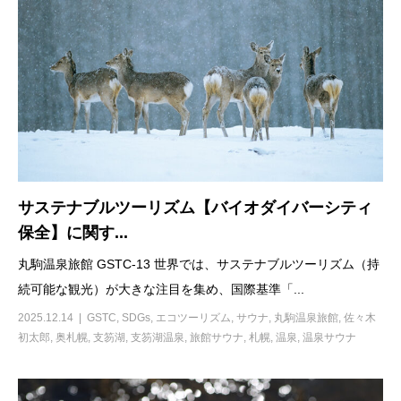
サステナブルツーリズム【バイオダイバーシティ
保全】に関す...
丸駒温泉旅館 GSTC-13 世界では、サステナブルツーリズム（持
続可能な観光）が大きな注目を集め、国際基準「...
2025.12.14
GSTC
,
SDGs
,
エコツーリズム
,
サウナ
,
丸駒温泉旅館
,
佐々木
初太郎
,
奥札幌
,
支笏湖
,
支笏湖温泉
,
旅館サウナ
,
札幌
,
温泉
,
温泉サウナ