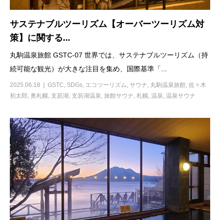
サステナブルツーリズム【オーバーツーリズム対
策】に関する...
丸駒温泉旅館 GSTC-07 世界では、サステナブルツーリズム（持
続可能な観光）が大きな注目を集め、国際基準「...
2025.06.18
GSTC
,
SDGs
,
エコツーリズム
,
サウナ
,
丸駒温泉旅館
,
佐々木
初太郎
,
奥札幌
,
支笏湖
,
支笏湖温泉
,
旅館サウナ
,
札幌
,
温泉
,
温泉サウナ