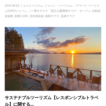
2025.09.02
エコツーリズム
,
ジャパン・ツーリズム・アワード
,
ツーリズ
ムEXPOジャパン
,
ノー電力サウナ「国立公園満喫サウナ」オープン
,
丸駒温
泉旅館
,
創業110年
,
支笏湖温泉
,
旅館サウナ
,
温泉サウナ
サステナブルツーリズム【レスポンシブルトラベ
ル】に関する...