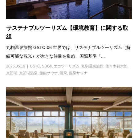
サステナブルツーリズム【環境教育】に関する取
組
丸駒温泉旅館 GSTC-06 世界では、サステナブルツーリズム（持
続可能な観光）が大きな注目を集め、国際基準「...
2025.05.19
GSTC
,
SDGs
,
エコツーリズム
,
丸駒温泉旅館
,
佐々木初太郎
,
支笏湖
,
支笏湖温泉
,
旅館サウナ
,
温泉
,
温泉サウナ