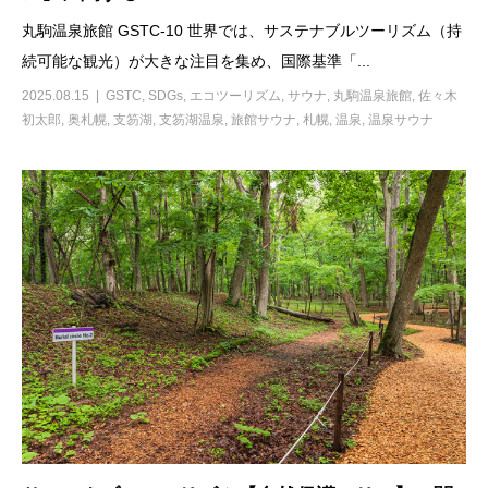
丸駒温泉旅館 GSTC-10 世界では、サステナブルツーリズム（持
続可能な観光）が大きな注目を集め、国際基準「...
2025.08.15
GSTC
,
SDGs
,
エコツーリズム
,
サウナ
,
丸駒温泉旅館
,
佐々木
初太郎
,
奥札幌
,
支笏湖
,
支笏湖温泉
,
旅館サウナ
,
札幌
,
温泉
,
温泉サウナ