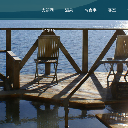
支笏湖
温泉
お食事
客室
English