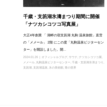
千歳・支笏湖氷濤まつり期間に開催
「ナツカシコツコ写真展」
大正4年創業 「 湖畔の宿支笏湖 丸駒 温泉旅館」直営
の「メメール」 2階 にこの度「丸駒温泉ビジターセン
ター」を開設しました。開...
2024.01.26
オフィシャルブログ
,
サウナ
,
ナツカシコツコ展
,
メメール
,
丸駒温泉ビジターセンター
,
千歳・支笏湖氷濤まつり
,
支笏湖
,
支笏湖温泉
,
氷の美術館
,
青の世界