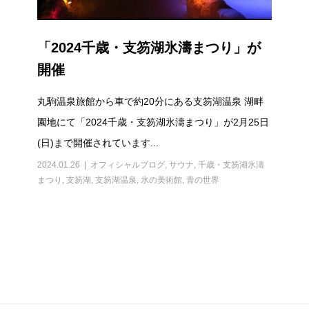
「2024千歳・支笏湖氷濤まつり」が
開催
丸駒温泉旅館から車で約20分にある支笏湖温泉 湖畔
園地にて「2024千歳・支笏湖氷濤まつり」が2月25日
(日)まで開催されています...
2024.01.26
オフィシャルブログ
,
サウナ
,
千歳・支笏湖氷濤
まつり
,
支笏湖
,
支笏湖温泉
,
氷の美術館
,
青の世界