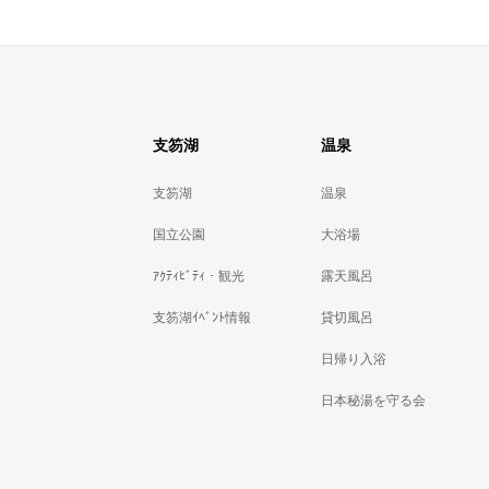
支笏湖
温泉
支笏湖
温泉
国立公園
大浴場
ｱｸﾃｨﾋﾞﾃｨ・観光
露天風呂
支笏湖ｲﾍﾞﾝﾄ情報
貸切風呂
日帰り入浴
日本秘湯を守る会