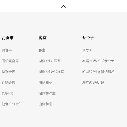
お食事
客室
サウナ
お食事
客室
サウナ
囲炉裏会席
湖側ﾌｧﾐﾘｰ和室
本場ﾌｨﾝﾗﾝﾄﾞ式サウナ
特別会席
湖側ﾌｧﾐﾘｰ和洋室
ﾊﾞﾚﾙｻｳﾅ付き貸切風呂
丸駒会席
湖側和室
湖畔のSAUNA
丸駒ﾗﾝﾁ
湖側和洋室
朝食ﾊﾞｲｷﾝｸﾞ
山側和室